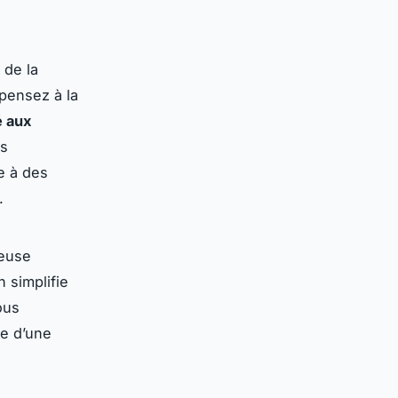
 de la
 pensez à la
 aux
es
e à des
.
geuse
 simplifie
ous
le d’une