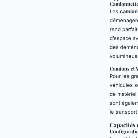
Camionnette
Les
camion
déménagemen
rend parfai
d’espace av
des déména
volumineus
Camions et V
Pour les gr
véhicules s
de matériel
sont égalem
le transpor
Capacités 
Configurati