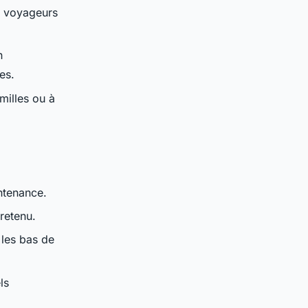
s voyageurs
n
es.
milles ou à
ntenance.
retenu.
 les bas de
ls