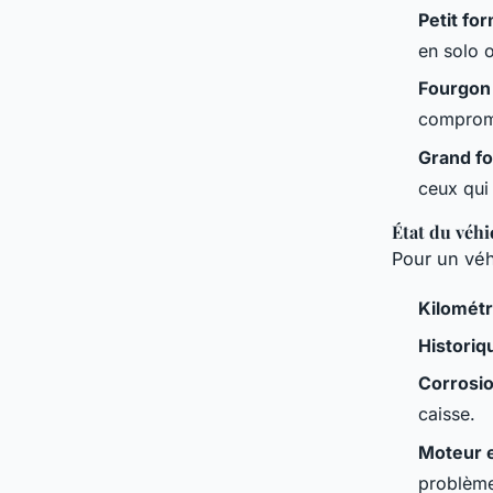
Petit fo
en solo 
Fourgon
compromi
Grand f
ceux qui
État du véhi
Pour un véhi
Kilomét
Historiq
Corrosi
caisse.
Moteur e
problèm