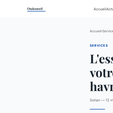
Accueil
Act
Accueil
›
Servic
SERVICES
L'es
votr
hav
Sohan — 12 m