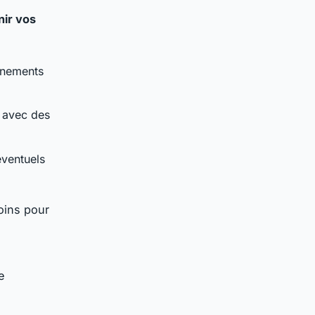
nir vos
énements
u avec des
éventuels
oins pour
e