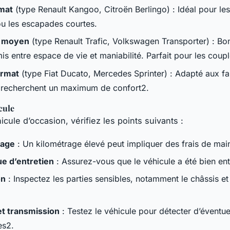
rmat
(type Renault Kangoo, Citroën Berlingo) : Idéal pour le
ou les escapades courtes.
 moyen
(type Renault Trafic, Volkswagen Transporter) : Bo
s entre espace de vie et maniabilité. Parfait pour les coupl
ormat
(type Fiat Ducato, Mercedes Sprinter) : Adapté aux fa
 recherchent un maximum de confort2.
cule
cule d’occasion, vérifiez les points suivants :
rage
: Un kilométrage élevé peut impliquer des frais de mai
ue d’entretien
: Assurez-vous que le véhicule a été bien ent
on
: Inspectez les parties sensibles, notamment le châssis et
t transmission
: Testez le véhicule pour détecter d’éventue
es2.