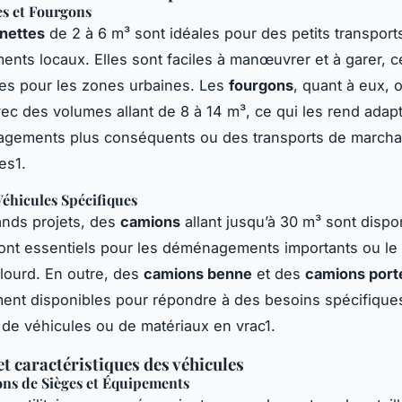
s et Fourgons
nettes
de 2 à 6 m³ sont idéales pour des petits transport
ts locaux. Elles sont faciles à manœuvrer et à garer, ce
tes pour les zones urbaines. Les
fourgons
, quant à eux, o
ec des volumes allant de 8 à 14 m³, ce qui les rend adap
gements plus conséquents ou des transports de marcha
es1.
éhicules Spécifiques
ands projets, des
camions
allant jusqu’à 30 m³ sont dispo
ont essentiels pour les déménagements importants ou le 
 lourd. En outre, des
camions benne
et des
camions port
ent disponibles pour répondre à des besoins spécifiques
t de véhicules ou de matériaux en vrac1.
et caractéristiques des véhicules
ons de Sièges et Équipements