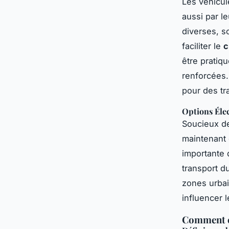
Les véhicule
aussi par l
diverses, 
faciliter le
c
être pratiq
renforcées.
pour des tra
Options Élec
Soucieux de
maintenant
importante 
transport d
zones urba
influencer 
Comment ch