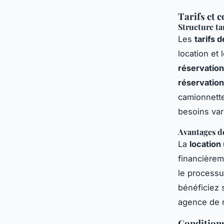
Tarifs et 
Structure ta
Les
tarifs d
location et
réservation
réservatio
camionnett
besoins va
Avantages de
La
location 
financièrem
le processu
bénéficiez s
agence de r
Conditions