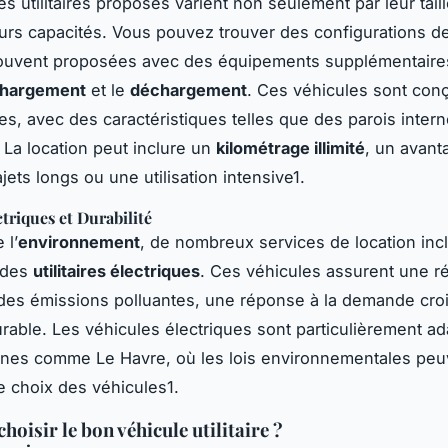
s utilitaires proposés varient non seulement par leur tail
eurs capacités. Vous pouvez trouver des configurations d
souvent proposées avec des équipements supplémentaire
hargement
et le
déchargement
. Ces véhicules sont con
ues, avec des caractéristiques telles que des parois inter
 La location peut inclure un
kilométrage illimité
, un avant
jets longs ou une utilisation intensive1.
triques et Durabilité
 l’
environnement
, de nombreux services de location inc
 des
utilitaires électriques
. Ces véhicules assurent une r
des émissions polluantes, une réponse à la demande cro
urable. Les véhicules électriques sont particulièrement a
ines comme Le Havre, où les lois environnementales peu
le choix des véhicules1.
oisir le bon véhicule utilitaire ?