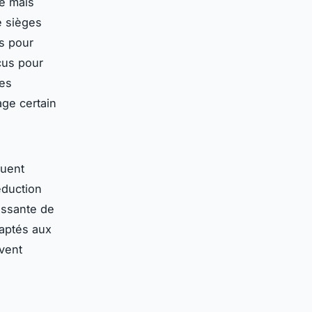
le mais
e sièges
s pour
çus pour
nes
age certain
luent
éduction
issante de
daptés aux
vent