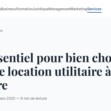
u
Business
Formation
Juridique
Management
Marketing
Services
es
sentiel pour bien cho
e location utilitaire à
re
ars 2025 — 6 min de lecture