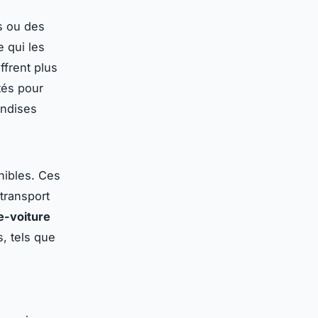
s ou des
 qui les
ffrent plus
tés pour
ndises
nibles. Ces
transport
e-voiture
, tels que