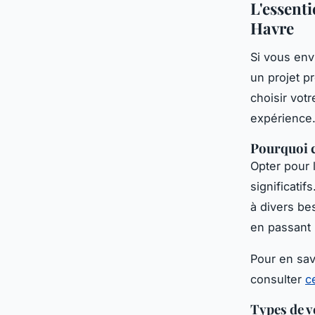
L'essenti
Havre
Si vous env
un projet pr
choisir votr
expérience.
Pourquoi c
Opter pour l
significati
à divers be
en passant
Pour en sav
consulter
c
Types de v