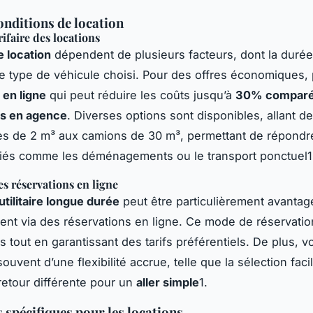
conditions de location
rifaire des locations
e location
dépendent de plusieurs facteurs, dont la durée
 le type de véhicule choisi. Pour des offres économiques,
 en ligne
qui peut réduire les coûts jusqu’à
30% comparé
ns en agence
. Diverses options sont disponibles, allant d
es de 2 m³ aux camions de 30 m³, permettant de répondr
riés comme les déménagements ou le transport ponctuel1
s réservations en ligne
utilitaire longue durée
peut être particulièrement avanta
ent via des réservations en ligne. Ce mode de réservation
s tout en garantissant des tarifs préférentiels. De plus, v
ouvent d’une flexibilité accrue, telle que la sélection faci
etour différente pour un
aller simple
1.
 spécifiques pour les locations