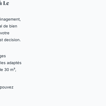
à Le
éménagement,
al de bien
 votre
t decision.
ages
ules adaptés
e 30 m³,
s pouvez