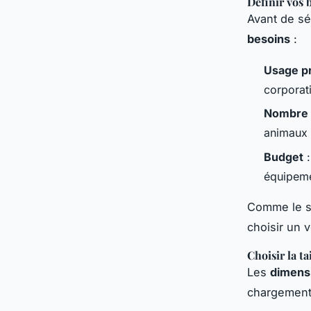
Définir vos 
Avant de sé
besoins
:
Usage pr
corporat
Nombre 
animaux 
Budget
:
équipeme
Comme le so
choisir un 
Choisir la ta
Les
dimens
chargement 