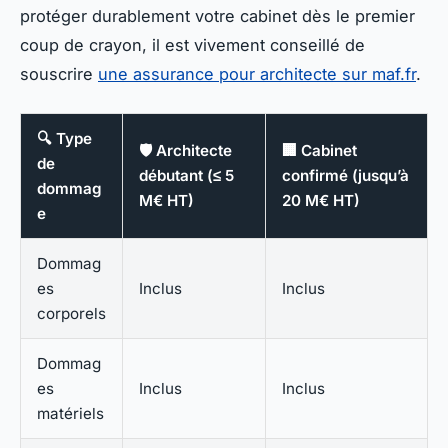
protéger durablement votre cabinet dès le premier
coup de crayon, il est vivement conseillé de
souscrire
une assurance pour architecte sur maf.fr
.
🔍 Type
🛡️ Architecte
🏢 Cabinet
de
débutant (≤ 5
confirmé (jusqu’à
dommag
M€ HT)
20 M€ HT)
e
Dommag
es
Inclus
Inclus
corporels
Dommag
es
Inclus
Inclus
matériels