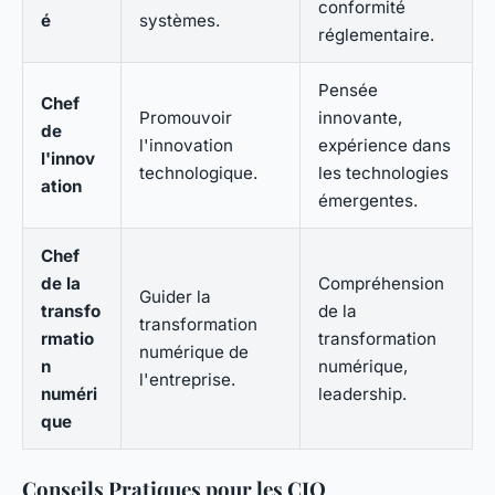
conformité
é
systèmes.
réglementaire.
Pensée
Chef
Promouvoir
innovante,
de
l'innovation
expérience dans
l'innov
technologique.
les technologies
ation
émergentes.
Chef
de la
Compréhension
Guider la
transfo
de la
transformation
rmatio
transformation
numérique de
n
numérique,
l'entreprise.
numéri
leadership.
que
Conseils Pratiques pour les CIO