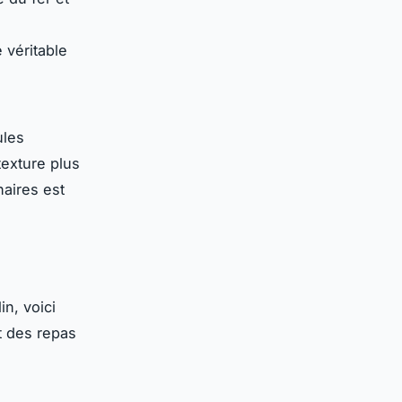
 véritable
ules
texture plus
naires est
n, voici
t des repas