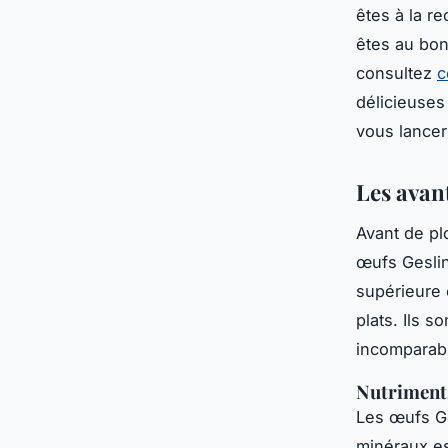
êtes à la r
êtes au bon
consultez
c
délicieuses
vous lancer
Les avan
Avant de pl
œufs Geslin
supérieure 
plats. Ils s
incomparab
Nutriments
Les œufs Ge
minéraux es