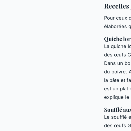
Recettes
Pour ceux q
élaborées q
Quiche lor
La quiche lo
des œufs Ge
Dans un bol
du poivre. 
la pâte et 
est un plat
explique le
Soufflé au
Le soufflé 
des œufs Ge