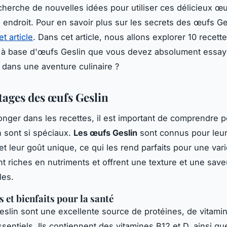
echerche de nouvelles idées pour utiliser ces délicieux œ
 endroit. Pour en savoir plus sur les secrets des œufs Ge
et article
. Dans cet article, nous allons explorer 10 recett
 à base d'œufs Geslin que vous devez absolument essaye
 dans une aventure culinaire ?
tages des œufs Geslin
onger dans les recettes, il est important de comprendre p
 sont si spéciaux.
Les œufs Geslin
sont connus pour leur
et leur goût unique, ce qui les rend parfaits pour une var
ont riches en nutriments et offrent une texture et une save
les.
 et bienfaits pour la santé
slin sont une excellente source de protéines, de vitami
sentiels. Ils contiennent des vitamines B12 et D, ainsi que