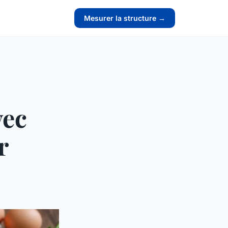
Mesurer la structure →
vec
r