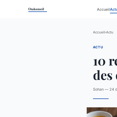
Accueil
Act
Accueil
›
Actu
ACTU
10 r
des 
Sohan — 24 d