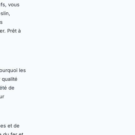
ufs, vous
slin,
es
r. Prêt à
ourquoi les
 qualité
iété de
ur
nes et de
 du fer et