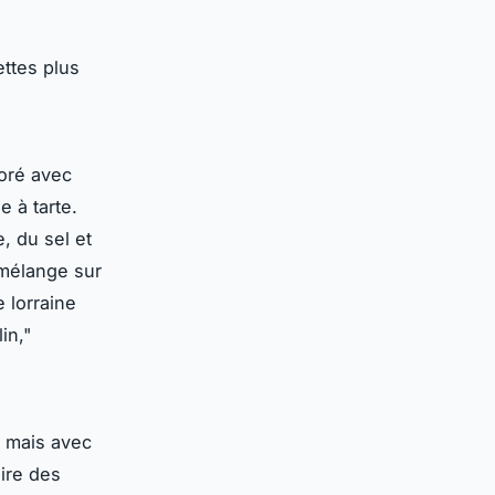
ettes plus
ioré avec
 à tarte.
, du sel et
 mélange sur
 lorraine
in,"
, mais avec
ire des