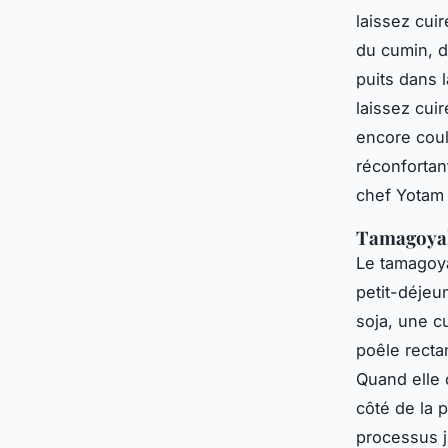
laissez cui
du cumin, d
puits dans 
laissez cui
encore coul
réconfortan
chef Yotam 
Tamagoya
Le tamagoya
petit-déjeu
soja, une c
poêle recta
Quand elle 
côté de la 
processus j