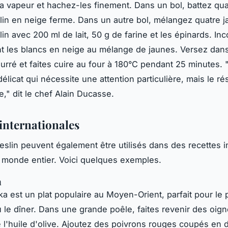
la vapeur et hachez-les finement. Dans un bol, battez qua
in en neige ferme. Dans un autre bol, mélangez quatre 
in avec 200 ml de lait, 50 g de farine et les épinards. In
t les blancs en neige au mélange de jaunes. Versez dan
eurré et faites cuire au four à 180°C pendant 25 minutes.
délicat qui nécessite une attention particulière, mais le ré
e,"
dit le chef Alain Ducasse.
 internationales
slin peuvent également être utilisés dans des recettes i
 monde entier. Voici quelques exemples.
a
a est un plat populaire au Moyen-Orient, parfait pour le p
 le dîner. Dans une grande poêle, faites revenir des oig
de l'huile d'olive. Ajoutez des poivrons rouges coupés en 