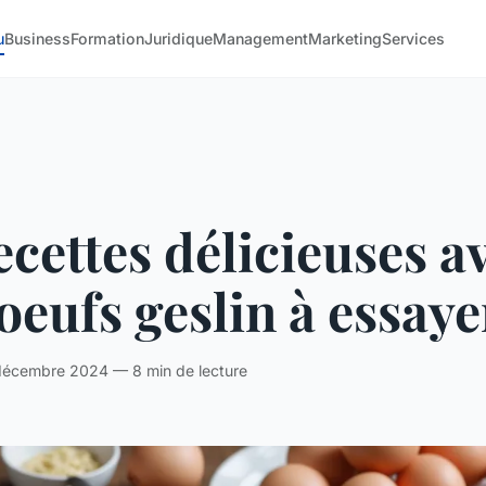
u
Business
Formation
Juridique
Management
Marketing
Services
ecettes délicieuses a
oeufs geslin à essaye
écembre 2024 — 8 min de lecture