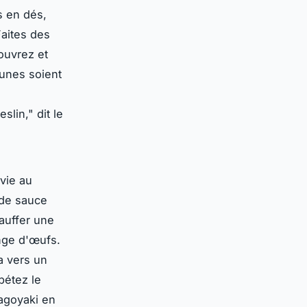
s en dés,
Faites des
ouvrez et
aunes soient
eslin,"
dit le
vie au
 de sauce
hauffer une
nge d'œufs.
a vers un
pétez le
magoyaki en