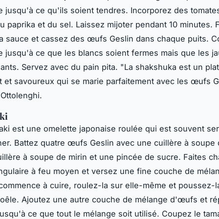
re jusqu'à ce qu'ils soient tendres. Incorporez des tomate
u paprika et du sel. Laissez mijoter pendant 10 minutes. 
la sauce et cassez des œufs Geslin dans chaque puits. C
re jusqu'à ce que les blancs soient fermes mais que les j
ants. Servez avec du pain pita.
"La shakshuka est un plat
t et savoureux qui se marie parfaitement avec les œufs G
Ottolenghi.
ki
ki est une omelette japonaise roulée qui est souvent ser
ner. Battez quatre œufs Geslin avec une cuillère à soupe
uillère à soupe de mirin et une pincée de sucre. Faites c
ngulaire à feu moyen et versez une fine couche de méla
commence à cuire, roulez-la sur elle-même et poussez-l
poêle. Ajoutez une autre couche de mélange d'œufs et ré
usqu'à ce que tout le mélange soit utilisé. Coupez le ta