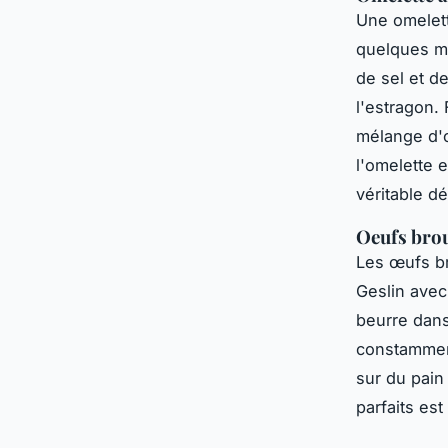
Une omelett
quelques mi
de sel et d
l'estragon.
mélange d'œ
l'omelette 
véritable dé
Oeufs brou
Les œufs br
Geslin avec
beurre dans
constamment
sur du pain 
parfaits est