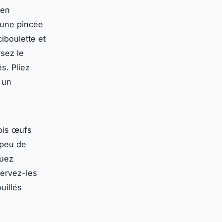
 en
 une pincée
iboulette et
rsez le
s. Pliez
 un
rois œufs
 peu de
muez
Servez-les
uillés