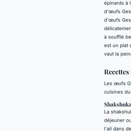
épinards à 
d'œufs Gesl
d'œufs Gesl
délicatemen
à soufflé b
est un plat 
vaut la pein
Recettes
Les œufs Ge
cuisines du
Shakshuk
La shakshuk
déjeuner ou
l'ail dans 