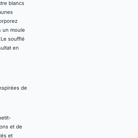
tre blancs
jaunes
corporez
s un moule
"Le soufflé
sultat en
nspirées de
etit-
nons et de
dés et