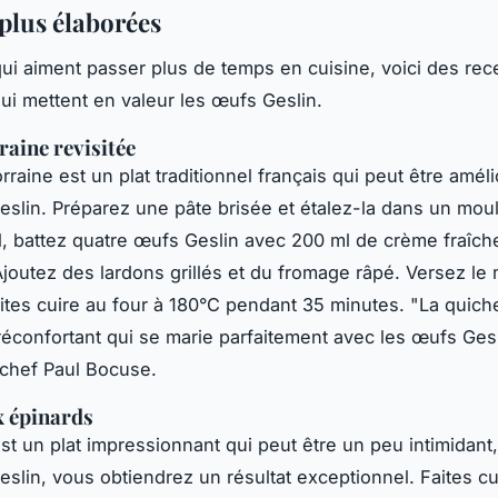
 plus élaborées
ui aiment passer plus de temps en cuisine, voici des rec
ui mettent en valeur les œufs Geslin.
raine revisitée
rraine est un plat traditionnel français qui peut être amél
slin. Préparez une pâte brisée et étalez-la dans un moule
, battez quatre œufs Geslin avec 200 ml de crème fraîche
Ajoutez des lardons grillés et du fromage râpé. Versez le
faites cuire au four à 180°C pendant 35 minutes.
"La quiche
 réconfortant qui se marie parfaitement avec les œufs Gesl
 chef Paul Bocuse.
x épinards
est un plat impressionnant qui peut être un peu intimidant
slin, vous obtiendrez un résultat exceptionnel. Faites cu