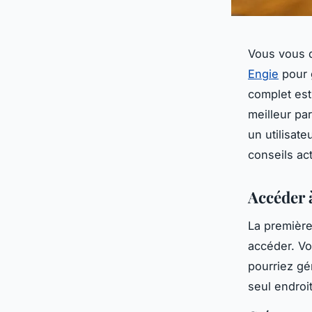
Vous vous 
Engie
pour 
complet est
meilleur pa
un utilisat
conseils ac
Accéder à
La première
accéder. Vo
pourriez gé
seul endroi