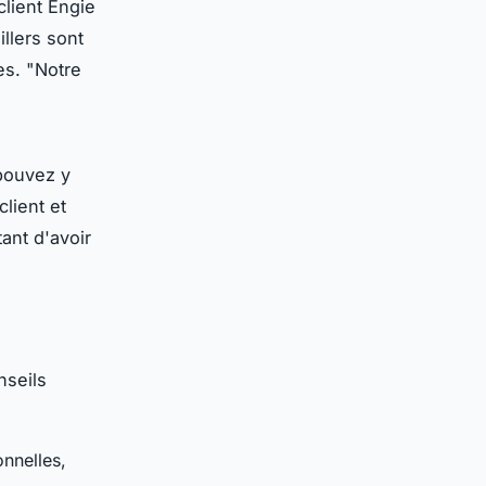
client Engie
llers sont
es.
"Notre
pouvez y
lient et
ant d'avoir
nseils
nnelles,