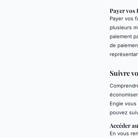
Payer vos 
Payer vos f
plusieurs 
paiement pa
de paiement
représentan
Suivre v
Comprendre 
économiser 
Engie vous 
pouvez sui
Accéder a
En vous re