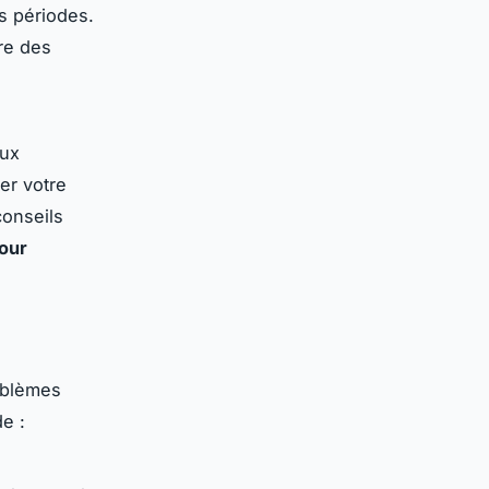
s périodes.
re des
eux
er votre
conseils
pour
oblèmes
e :