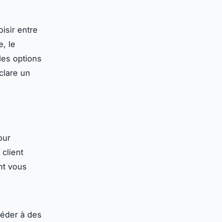
isir entre
, le
des options
lare un
our
client
nt vous
éder à des