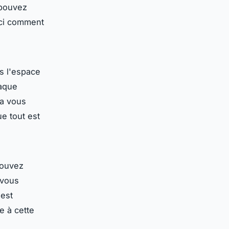
 pouvez
ici comment
s l'espace
haque
la vous
e tout est
pouvez
 vous
 est
e à cette