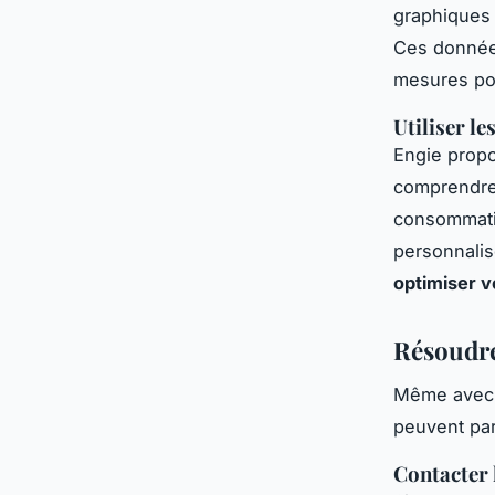
graphiques 
Ces donnée
mesures po
Utiliser le
Engie propo
comprendre
consommatio
personnalis
optimiser 
Résoudre 
Même avec u
peuvent par
Contacter l