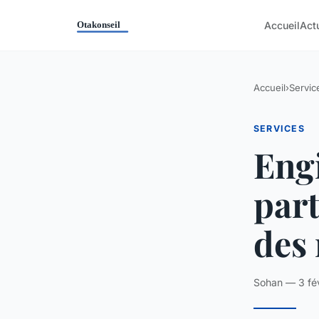
Accueil
Act
Accueil
›
Servic
SERVICES
Engi
part
des
Sohan — 3 fév