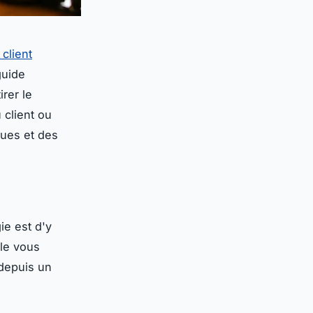
client
guide
rer le
 client ou
ques et des
ie est d'y
lle vous
 depuis un