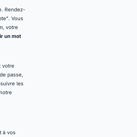
de. Rendez-
pte". Vous
m, votre
ir un mot
 votre
 de passe,
 suivre les
notre
t à vos