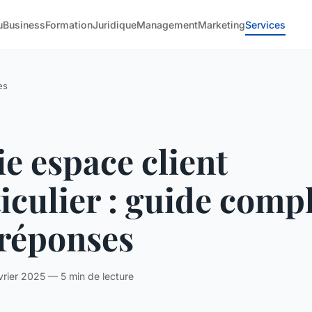
u
Business
Formation
Juridique
Management
Marketing
Services
es
e espace client
iculier : guide comp
 réponses
rier 2025 — 5 min de lecture