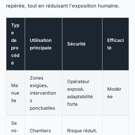
repérée, tout en réduisant l'exposition humaine.
Typ
e
de
Utilisation
Efficaci
Sécurité
pro
principale
té
céd
é
Zones
Opérateur
Ma
exigües,
exposé,
Modér
nue
intervention
adaptabilité
ée
lle
s
forte
ponctuelles
Se
mi-
Chantiers
Risque réduit,