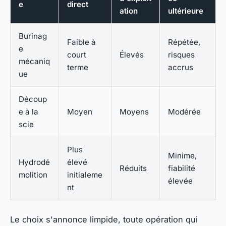
e
direct
ation
ultérieure
Burinag
Faible à
Répétée,
e
court
Élevés
risques
mécaniq
terme
accrus
ue
Découp
e à la
Moyen
Moyens
Modérée
scie
Plus
Minime,
Hydrodé
élevé
Réduits
fiabilité
molition
initialeme
élevée
nt
Le choix s'annonce limpide, toute opération qui