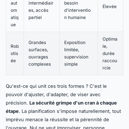
aut
intermédiair
besoin
Élevée
om
es, accès
d'interventio
atiq
partiel
n humaine
ue
Optima
Grandes
Exposition
Rob
le,
surfaces,
limitée,
otis
durée
ouvrages
supervision
ée
raccou
complexes
simple
rcie
Qu'est-ce qui unit ces trois formes ? C'est le
pouvoir d'ajuster, d'adapter, de viser avec
précision.
La sécurité grimpe d'un cran à chaque
étape
. La planification s'impose naturellement, tout
imprévu menace la réussite et la pérennité de
l'ouvrage. Nul ne veut improviser, personne